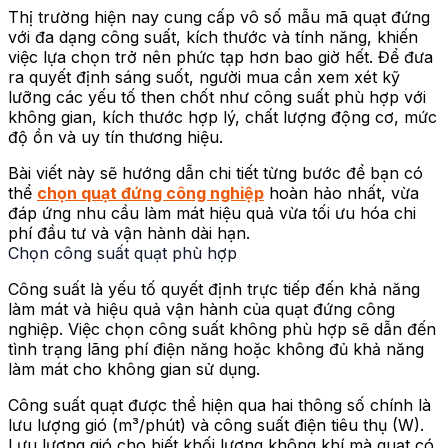
Thị trường hiện nay cung cấp vô số mẫu mã quạt đứng
với đa dạng công suất, kích thước và tính năng, khiến
việc lựa chọn trở nên phức tạp hơn bao giờ hết. Để đưa
ra quyết định sáng suốt, người mua cần xem xét kỹ
lưỡng các yếu tố then chốt như công suất phù hợp với
không gian, kích thước hợp lý, chất lượng động cơ, mức
độ ồn và uy tín thương hiệu.
Bài viết này sẽ hướng dẫn chi tiết từng bước để bạn có
thể
chọn quạt đứng công nghiệp
hoàn hảo nhất, vừa
đáp ứng nhu cầu làm mát hiệu quả vừa tối ưu hóa chi
phí đầu tư và vận hành dài hạn.
Chọn công suất quạt phù hợp
Công suất là yếu tố quyết định trực tiếp đến khả năng
làm mát và hiệu quả vận hành của quạt đứng công
nghiệp. Việc chọn công suất không phù hợp sẽ dẫn đến
tình trạng lãng phí điện năng hoặc không đủ khả năng
làm mát cho không gian sử dụng.
Công suất quạt được thể hiện qua hai thông số chính là
lưu lượng gió (m³/phút) và công suất điện tiêu thụ (W).
Lưu lượng gió cho biết khối lượng không khí mà quạt có