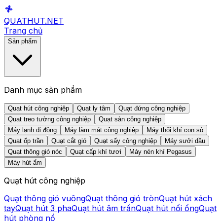
QUATHUT
.NET
Trang chủ
Sản phẩm
Danh mục sản phẩm
Quạt hút công nghiệp
Quạt ly tâm
Quạt đứng công nghiệp
Quạt treo tường công nghiệp
Quạt sàn công nghiệp
Máy lạnh di động
Máy làm mát công nghiệp
Máy thổi khí con sò
Quạt ốp trần
Quạt cắt gió
Quạt sấy công nghiệp
Máy sưởi dầu
Quạt thông gió nóc
Quạt cấp khí tươi
Máy nén khí Pegasus
Máy hút ẩm
Quạt hút công nghiệp
Quạt thông gió vuông
Quạt thông gió tròn
Quạt hút xách
tay
Quạt hút 3 pha
Quạt hút âm trần
Quạt hút nối ống
Quạt
hút phòng nổ