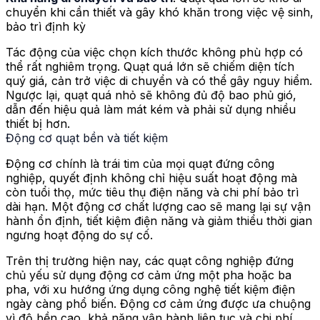
chuyển khi cần thiết và gây khó khăn trong việc vệ sinh,
bảo trì định kỳ
Tác động của việc chọn kích thước không phù hợp có
thể rất nghiêm trọng. Quạt quá lớn sẽ chiếm diện tích
quý giá, cản trở việc di chuyển và có thể gây nguy hiểm.
Ngược lại, quạt quá nhỏ sẽ không đủ độ bao phủ gió,
dẫn đến hiệu quả làm mát kém và phải sử dụng nhiều
thiết bị hơn.
Động cơ quạt bền và tiết kiệm
Động cơ chính là trái tim của mọi quạt đứng công
nghiệp, quyết định không chỉ hiệu suất hoạt động mà
còn tuổi thọ, mức tiêu thụ điện năng và chi phí bảo trì
dài hạn. Một động cơ chất lượng cao sẽ mang lại sự vận
hành ổn định, tiết kiệm điện năng và giảm thiểu thời gian
ngưng hoạt động do sự cố.
Trên thị trường hiện nay, các quạt công nghiệp đứng
chủ yếu sử dụng động cơ cảm ứng một pha hoặc ba
pha, với xu hướng ứng dụng công nghệ tiết kiệm điện
ngày càng phổ biến. Động cơ cảm ứng được ưa chuộng
vì độ bền cao, khả năng vận hành liên tục và chi phí