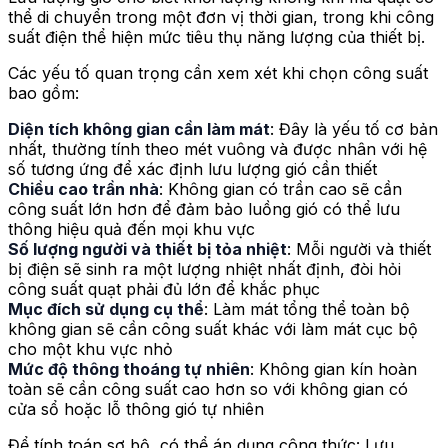
thể di chuyển trong một đơn vị thời gian, trong khi công
suất điện thể hiện mức tiêu thụ năng lượng của thiết bị.
Các yếu tố quan trọng cần xem xét khi chọn công suất
bao gồm:
Diện tích không gian cần làm mát
: Đây là yếu tố cơ bản
nhất, thường tính theo mét vuông và được nhân với hệ
số tương ứng để xác định lưu lượng gió cần thiết
Chiều cao trần nhà
: Không gian có trần cao sẽ cần
công suất lớn hơn để đảm bảo luồng gió có thể lưu
thông hiệu quả đến mọi khu vực
Số lượng người và thiết bị tỏa nhiệt
: Mỗi người và thiết
bị điện sẽ sinh ra một lượng nhiệt nhất định, đòi hỏi
công suất quạt phải đủ lớn để khắc phục
Mục đích sử dụng cụ thể
: Làm mát tổng thể toàn bộ
không gian sẽ cần công suất khác với làm mát cục bộ
cho một khu vực nhỏ
Mức độ thông thoáng tự nhiên
: Không gian kín hoàn
toàn sẽ cần công suất cao hơn so với không gian có
cửa sổ hoặc lỗ thông gió tự nhiên
Để tính toán sơ bộ, có thể áp dụng công thức: Lưu