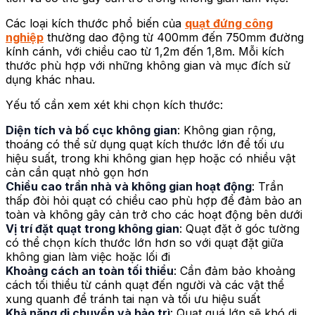
Các loại kích thước phổ biến của
quạt đứng công
nghiệp
thường dao động từ 400mm đến 750mm đường
kính cánh, với chiều cao từ 1,2m đến 1,8m. Mỗi kích
thước phù hợp với những không gian và mục đích sử
dụng khác nhau.
Yếu tố cần xem xét khi chọn kích thước:
Diện tích và bố cục không gian
: Không gian rộng,
thoáng có thể sử dụng quạt kích thước lớn để tối ưu
hiệu suất, trong khi không gian hẹp hoặc có nhiều vật
cản cần quạt nhỏ gọn hơn
Chiều cao trần nhà và không gian hoạt động
: Trần
thấp đòi hỏi quạt có chiều cao phù hợp để đảm bảo an
toàn và không gây cản trở cho các hoạt động bên dưới
Vị trí đặt quạt trong không gian
: Quạt đặt ở góc tường
có thể chọn kích thước lớn hơn so với quạt đặt giữa
không gian làm việc hoặc lối đi
Khoảng cách an toàn tối thiểu
: Cần đảm bảo khoảng
cách tối thiểu từ cánh quạt đến người và các vật thể
xung quanh để tránh tai nạn và tối ưu hiệu suất
Khả năng di chuyển và bảo trì
: Quạt quá lớn sẽ khó di