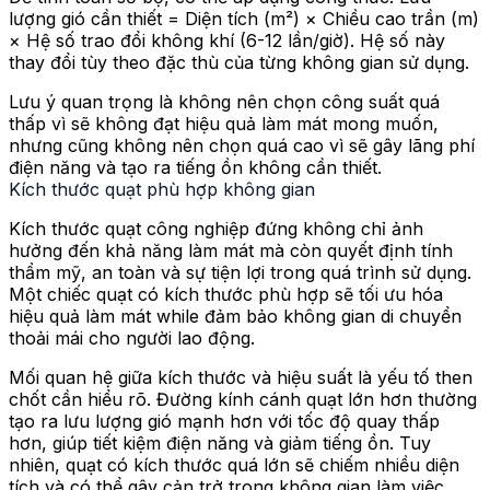
lượng gió cần thiết = Diện tích (m²) × Chiều cao trần (m)
× Hệ số trao đổi không khí (6-12 lần/giờ). Hệ số này
thay đổi tùy theo đặc thù của từng không gian sử dụng.
Lưu ý quan trọng là không nên chọn công suất quá
thấp vì sẽ không đạt hiệu quả làm mát mong muốn,
nhưng cũng không nên chọn quá cao vì sẽ gây lãng phí
điện năng và tạo ra tiếng ồn không cần thiết.
Kích thước quạt phù hợp không gian
Kích thước quạt công nghiệp đứng không chỉ ảnh
hưởng đến khả năng làm mát mà còn quyết định tính
thẩm mỹ, an toàn và sự tiện lợi trong quá trình sử dụng.
Một chiếc quạt có kích thước phù hợp sẽ tối ưu hóa
hiệu quả làm mát while đảm bảo không gian di chuyển
thoải mái cho người lao động.
Mối quan hệ giữa kích thước và hiệu suất là yếu tố then
chốt cần hiểu rõ. Đường kính cánh quạt lớn hơn thường
tạo ra lưu lượng gió mạnh hơn với tốc độ quay thấp
hơn, giúp tiết kiệm điện năng và giảm tiếng ồn. Tuy
nhiên, quạt có kích thước quá lớn sẽ chiếm nhiều diện
tích và có thể gây cản trở trong không gian làm việc.